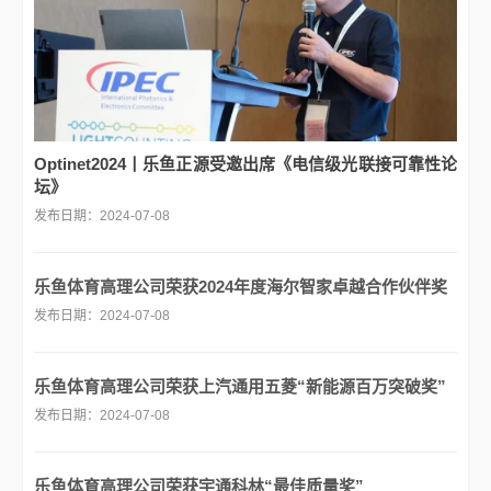
Optinet2024丨乐鱼正源受邀出席《电信级光联接可靠性论
坛》
发布日期：2024-07-08
乐鱼体育高理公司荣获2024年度海尔智家卓越合作伙伴奖
发布日期：2024-07-08
乐鱼体育高理公司荣获上汽通用五菱“新能源百万突破奖”
发布日期：2024-07-08
乐鱼体育高理公司荣获宇通科林“最佳质量奖”