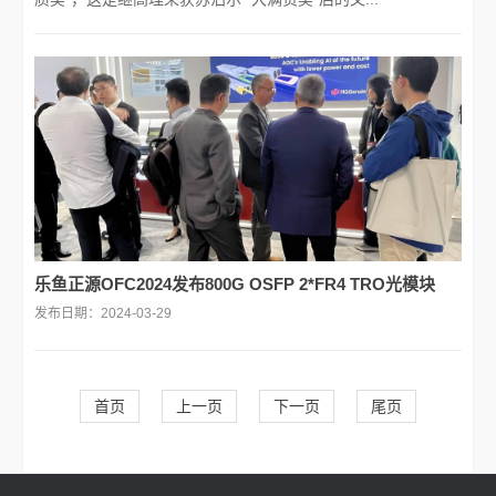
乐鱼正源OFC2024发布800G OSFP 2*FR4 TRO光模块
发布日期：2024-03-29
首页
上一页
下一页
尾页