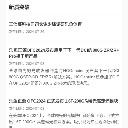
新质突破
工信部科技司司长谢少锋调研乐鱼体育
发布日期：2024-07-26
乐鱼正源OFC2024发布应用于下一代DCI的800G ZR/ZR+
Pro相干新产品
发布日期：2024-07-08
全球领先的光收发器制造商HGGenuine发布其下一代DCI
800G QSFP-DD ZR/ZR+解决方案。HGGenuine还参加了OIF
在OFC2024组织的800G ZR技术的现场演示。
乐鱼正源 OFC2024 正式发布 1.6T-200G/λ硅光高速光模块
发布日期：2024-07-08
在美国OFC2024上，全球领先的光模块厂商乐鱼正源，正式推
出1.6T-200G/λ 高速硅光模块方案，吸引现场专业观众纷纷驻