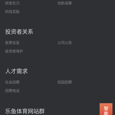
研发实力
创新成果
科技奖励
投资者关系
股票信息
公司公告
投资者保护
人才需求
社会招聘
校园招聘
招聘电话
乐鱼体育网站群