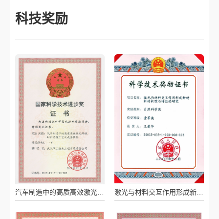
科技奖励
汽车制造中的高质高效激光焊接、切割关键工艺及成套装备
激光与材料交互作用形成新材料的机理与特性的研究