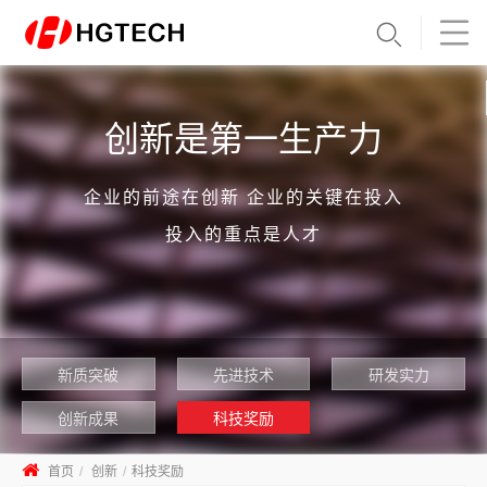
创新是第一生产力
企业的前途在创新 企业的关键在投入
投入的重点是人才
新质突破
先进技术
研发实力
创新成果
科技奖励
首页
创新
科技奖励