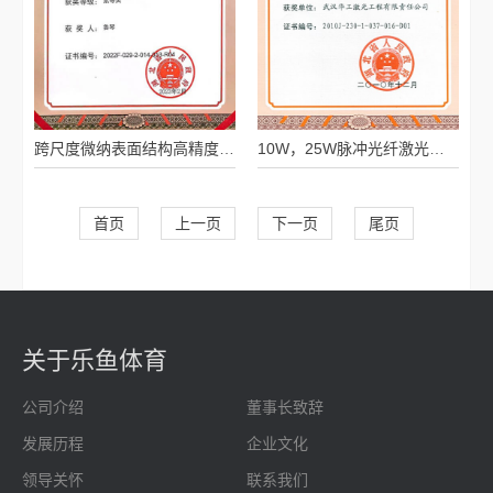
跨尺度微纳表面结构高精度测量关键技术及系统
10W，25W脉冲光纤激光器及其成套系统
首页
上一页
下一页
尾页
关于乐鱼体育
公司介绍
董事长致辞
发展历程
企业文化
领导关怀
联系我们