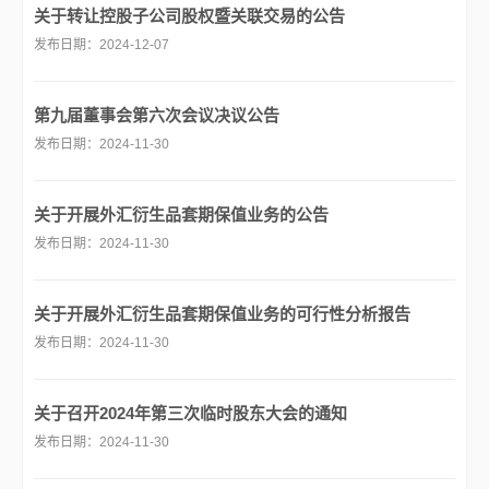
关于转让控股子公司股权暨关联交易的公告
发布日期：2024-12-07
第九届董事会第六次会议决议公告
发布日期：2024-11-30
关于开展外汇衍生品套期保值业务的公告
发布日期：2024-11-30
关于开展外汇衍生品套期保值业务的可行性分析报告
发布日期：2024-11-30
关于召开2024年第三次临时股东大会的通知
发布日期：2024-11-30