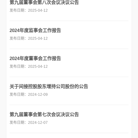
第九届董事会第八次会议决议公告
发布日期：2025-04-12
2024年度监事会工作报告
发布日期：2025-04-12
2024年度董事会工作报告
发布日期：2025-04-12
关于间接控股股东增持公司股份的公告
发布日期：2024-12-09
第九届董事会第七次会议决议公告
发布日期：2024-12-07