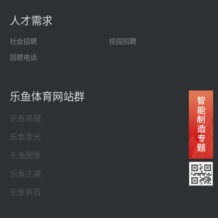
人才需求
社会招聘
校园招聘
招聘电话
乐鱼体育网站群
乐鱼高理
乐鱼激光
乐鱼图像
乐鱼正源
乐鱼赛百