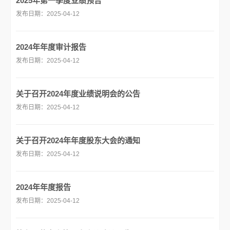
2025年第一季度业绩预告
发布日期：2025-04-12
2024年年度审计报告
发布日期：2025-04-12
关于召开2024年度业绩说明会的公告
发布日期：2025-04-12
关于召开2024年年度股东大会的通知
发布日期：2025-04-12
2024年年度报告
发布日期：2025-04-12