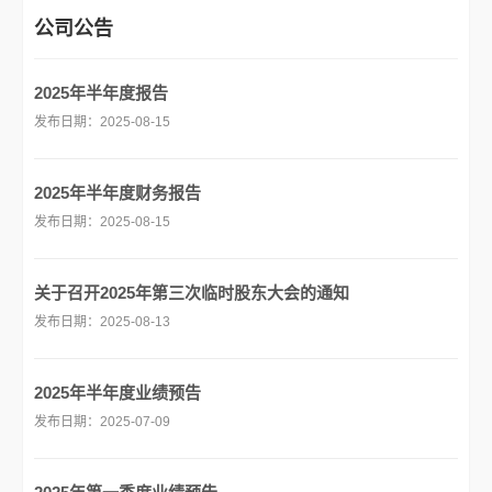
公司公告
2025年半年度报告
发布日期：2025-08-15
2025年半年度财务报告
发布日期：2025-08-15
关于召开2025年第三次临时股东大会的通知
发布日期：2025-08-13
2025年半年度业绩预告
发布日期：2025-07-09