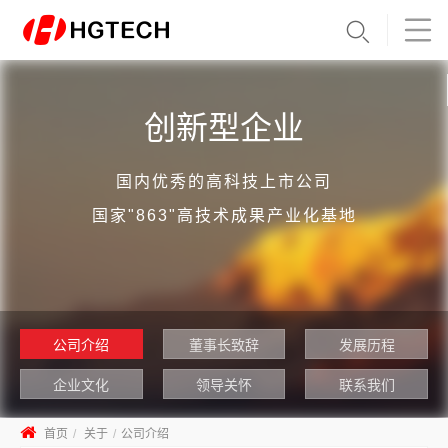
创新型企业
国内优秀的高科技上市公司
国家"863"高技术成果产业化基地
公司介绍
董事长致辞
发展历程
企业文化
领导关怀
联系我们
首页
关于
公司介绍