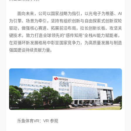
面向未来，公司以国家战略为指引，以光电子为根基、AI
为引擎、场景为牵引，坚持有组织创新与自由探索式创新双轮
驱动，做强核心赛道、拓展前沿布局，拉长创新长板、攻坚关
键技术，致力打造全球领先的“感传知用”全栈AI能力赋能者，
在双循环新发展格局中彰显国家竞争力，为高质量发展与制造
强国建设持续贡献力量。
乐鱼体育VR：
VR 参观