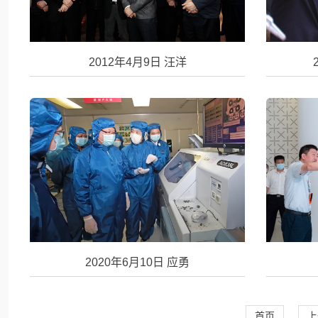
2012年4月9日 汪洋
2020年6月10日 应勇
首页
上