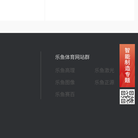
乐鱼体育网站群
乐鱼高理
乐鱼激光
乐鱼图像
乐鱼正源
乐鱼赛百