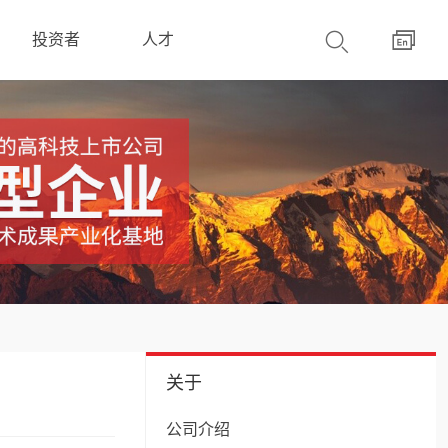
投资者
人才
关于
公司介绍