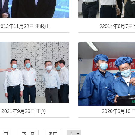
2013年11月22日 王歧山
?2014年6月7日
2021年9月26日 王勇
2020年6月10
一页
下一页
尾页