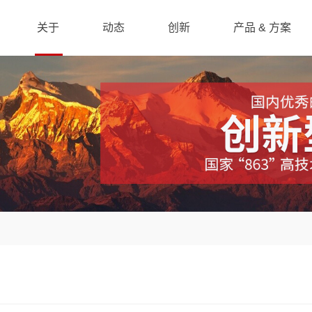
关于
动态
创新
产品 & 方案