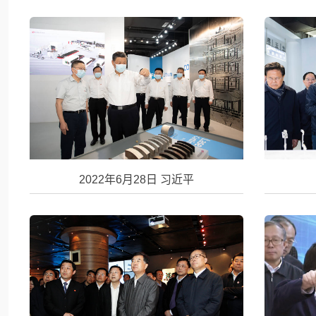
2022年6月28日 习近平