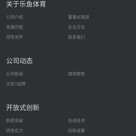
关于乐鱼体育
公司介绍
董事长致辞
发展历程
企业文化
领导关怀
联系我们
公司动态
公司新闻
媒体聚焦
文化?品牌
开放式创新
新质突破
先进技术
研发实力
创新成果