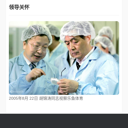
领导关怀
2005年8月 22日 胡锦涛同志视察乐鱼体育